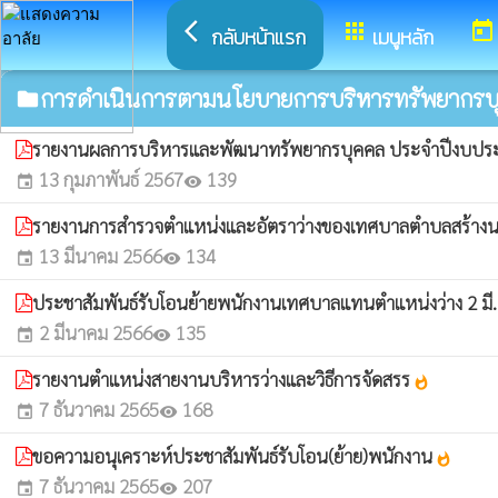
arrow_back_ios
apps
today
กลับหน้าแรก
เมนูหลัก
การดำเนินการตามนโยบายการบริหารทรัพยากรบ
folder
รายงานผลการบริหารและพัฒนาทรัพยากรบุคคล ประจำปีงบปร
13 กุมภาพันธ์ 2567
139
event
visibility
รายงานการสำรวจตำแหน่งและอัตราว่างของเทศบาลตำบลสร้าง
13 มีนาคม 2566
134
event
visibility
ประชาสัมพันธ์รับโอนย้ายพนักงานเทศบาลแทนตำแหน่งว่าง 2 มี
2 มีนาคม 2566
135
event
visibility
รายงานตำแหน่งสายงานบริหารว่างและวิธีการจัดสรร
whatshot
7 ธันวาคม 2565
168
event
visibility
ขอความอนุเคราะห์ประชาสัมพันธ์รับโอน(ย้าย)พนักงาน
whatshot
7 ธันวาคม 2565
207
event
visibility