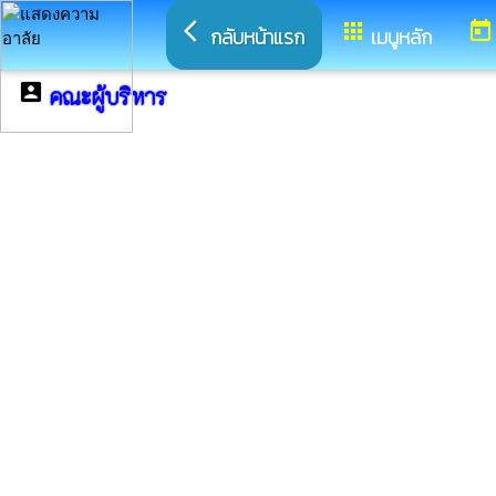
arrow_back_ios
apps
today
กลับหน้าแรก
เมนูหลัก
account_box
คณะผู้บริหาร