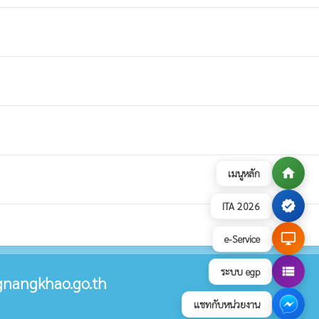
home
เมนูหลัก
verified
ITA 2026
desktop_windows
e-Service
view_list
ระบบ egp
nangkhao.go.th
แชทกับหน่วยงาน