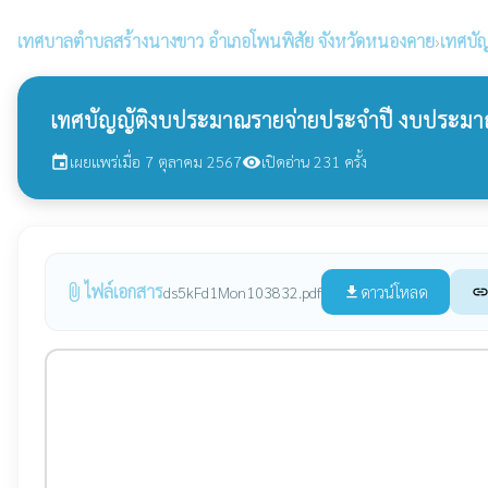
เทศบาลตำบลสร้างนางขาว
อำเภอโพนพิสัย จังหวัดหนองคาย
›
เทศบั
เทศบัญญัติงบประมาณรายจ่ายประจำปี งบประมา
เผยแพร่เมื่อ 7 ตุลาคม 2567
เปิดอ่าน 231 ครั้ง
event
visibility
ไฟล์เอกสาร
attach_file
ดาวน์โหลด
ds5kFd1Mon103832.pdf
file_download
lin