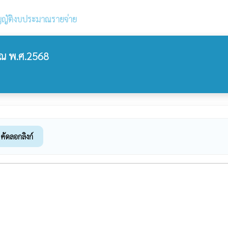
ญญัติงบประมาณรายจ่าย
ณ พ.ศ.2568
คัดลอกลิงก์
k