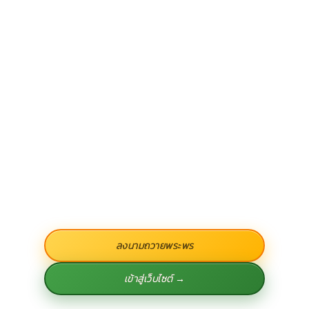
ลงนามถวายพระพร
เข้าสู่เว็บไซต์ →